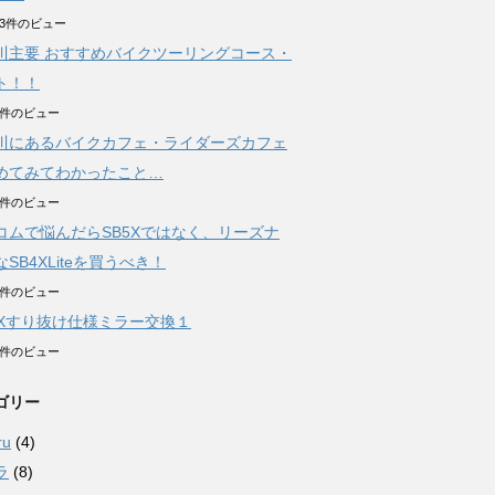
323件のビュー
川主要 おすすめバイクツーリングコース・
ト！！
71件のビュー
川にあるバイクカフェ・ライダーズカフェ
めてみてわかったこと…
02件のビュー
コムで悩んだらSB5Xではなく、リーズナ
SB4XLiteを買うべき！
23件のビュー
AXすり抜け仕様ミラー交換１
06件のビュー
ゴリー
ru
(4)
ラ
(8)