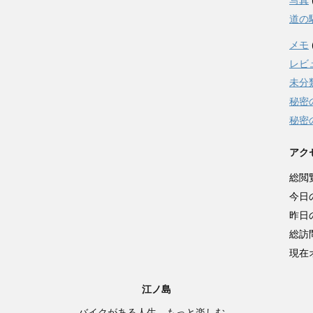
写真
道の
メモ
レビ
未分
秘密
秘密
アク
総閲
今日
昨日
総訪
現在
江ノ島
バイクがある人生、もっと楽しむ。