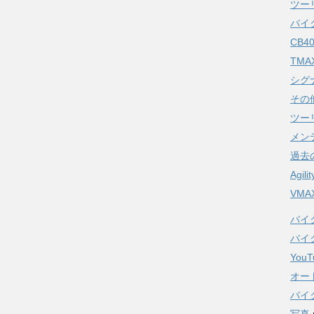
ツー
バイ
CB4
TMA
シグ
その
ツー
メン
過去
Agili
VMA
バイ
バイ
YouT
オー
バイク