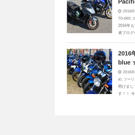
Paci
2016/0
TG-860
,
2016
者ブログ
201
blue 
2016/0
め
,
ツーリ
明けまし
す！！ 今