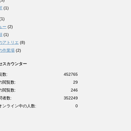
(5)
駅
(1)
(1)
ュー
(2)
類
(1)
のアトリエ
(8)
の作業場
(2)
セスカウンター
覧数:
452765
の閲覧数:
29
の閲覧数:
246
問者数:
352249
オンライン中の人数:
0