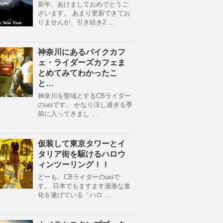
新年、あけましておめでとうご
ざいます。 あまり更新できてお
りませんが、引き続き2 …
神奈川にあるバイクカフ
ェ・ライダーズカフェま
とめてみてわかったこ
と…
神奈川を聖域とするCBライダー
のusiです。 かなり涼し過ぎる季
節に入ってきまし …
仮装して東京タワーとイ
タリア街を駆けるハロウ
ィンツーリング！！
どーも、CBライダーのusiで
す。 日本でもますます過激な進
化を遂げている「ハロ …