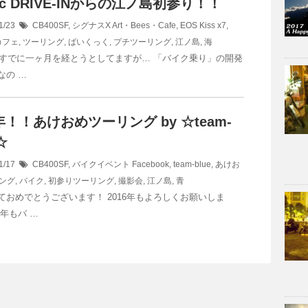
fic DRIVE-INからの江ノ島初参り！！
1/23
CB400SF
,
シグナスX
Art・Bees・Cafe
,
EOS Kiss x7
,
カフェ
,
ツーリング
,
ばいくっく
,
プチツーリング
,
江ノ島
,
海
年もすでに一ヶ月を経とうとしてますが… 「バイク乗り」の開発
なの …
6年！！あけおめツーリング by ☆team-
☆
1/17
CB400SF
,
バイクイベント
Facebook
,
team-blue
,
あけお
ング
,
バイク
,
初参りツーリング
,
撮影会
,
江ノ島
,
青
ておめでとうございます！ 2016年もよろしくお願いしま
年もバ …