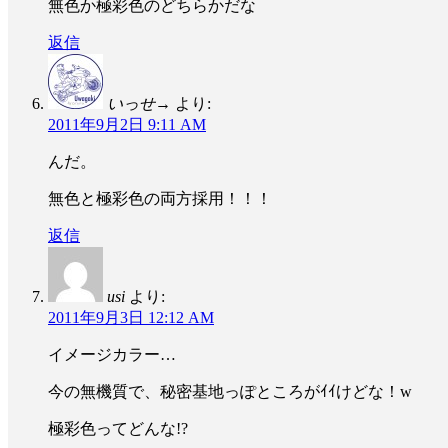
無色か極彩色のどちらかだな
返信
いっせ→
より:
2011年9月2日 9:11 AM
んだ。
無色と極彩色の両方採用！！！
返信
usi
より:
2011年9月3日 12:12 AM
イメージカラー…
今の無機質で、秘密基地っぽところがｲｲけどな！w
極彩色ってどんな!?