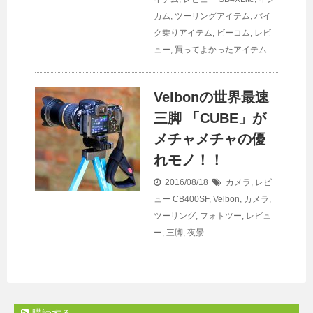
カム
,
ツーリングアイテム
,
バイ
ク乗りアイテム
,
ビーコム
,
レビ
ュー
,
買ってよかったアイテム
Velbonの世界最速
三脚 「CUBE」が
メチャメチャの優
れモノ！！
2016/08/18
カメラ
,
レビ
ュー
CB400SF
,
Velbon
,
カメラ
,
ツーリング
,
フォトツー
,
レビュ
ー
,
三脚
,
夜景