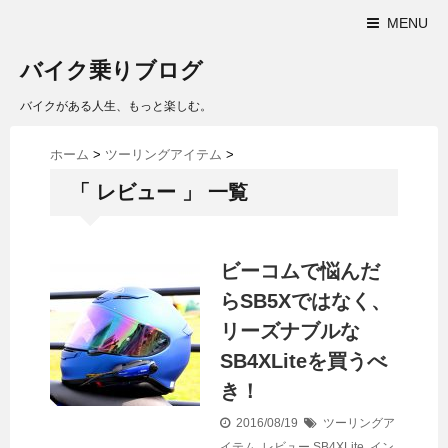
MENU
バイク乗りブログ
バイクがある人生、もっと楽しむ。
ホーム
>
ツーリングアイテム
>
「 レビュー 」 一覧
ビーコムで悩んだ
らSB5Xではなく、
リーズナブルな
SB4XLiteを買うべ
き！
2016/08/19
ツーリングア
イテム
,
レビュー
SB4XLite
,
イン