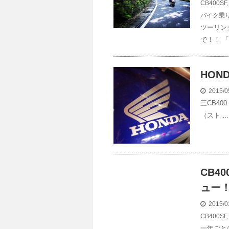
CB400SF
バイク乗
ツーリン
で！！ 
HON
2015/0
三CB40
（スト …
CB4
ュー
2015/0
CB400SF
一年ごと