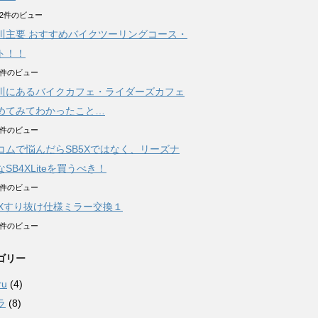
322件のビュー
川主要 おすすめバイクツーリングコース・
ト！！
71件のビュー
川にあるバイクカフェ・ライダーズカフェ
めてみてわかったこと…
97件のビュー
コムで悩んだらSB5Xではなく、リーズナ
SB4XLiteを買うべき！
23件のビュー
AXすり抜け仕様ミラー交換１
05件のビュー
ゴリー
ru
(4)
ラ
(8)