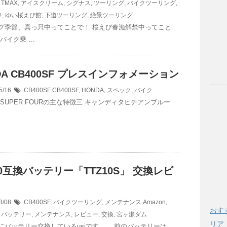
,
TMAX
,
アイスクリーム
,
シグナス
,
ツーリング
,
バイクツーリング
,
り
,
ゆい桜えび館
,
下道ツーリング
,
絶景ツーリング
グ季節、真っ只中ってことで！ 桜えび春漁解禁中ってこと
「バイク乗 …
DA CB400SF プレスインフォメーション
5/16
CB400SF
CB400SF
,
HONDA
,
スペック
,
バイク
0 SUPER FOURの主な特徴三 キャンディタヒチアンブルー
00互換バッテリー「TTZ10S」 交換レビ
！
3/08
CB400SF
,
バイクツーリング
,
メンテナンス
Amazon
,
おす
,
バッテリー
,
メンテナンス
,
レビュー
,
交換
,
宮ヶ瀬ダム
リア
にバッテリー交換しているusiです。。 前のバッテリーは、