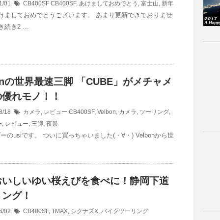
1/01
CB400SF
CB400SF
,
あけましておめでとう
,
富士山
,
新年
けましておめでとうございます。 あまり更新できておりませ
き続き2 …
bonの世界最速三脚 「CUBE」がメチャメ
の優れモノ！！
8/18
カメラ
,
レビュー
CB400SF
,
Velbon
,
カメラ
,
ツーリング
,
ー
,
レビュー
,
三脚
,
夜景
ーのusiです。 ついに買っちゃいました(・∀・) Velbonから世
おいしいゆい桜えびを食べに！静岡下道
リング！
6/02
CB400SF
,
TMAX
,
シグナスX
,
バイクツーリング