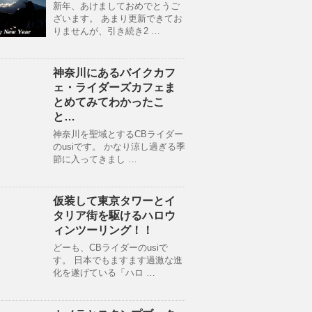
新年、あけましておめでとうご
ざいます。 あまり更新できてお
りませんが、引き続き2 …
神奈川にあるバイクカフ
ェ・ライダーズカフェま
とめてみてわかったこ
と…
神奈川を聖域とするCBライダー
のusiです。 かなり涼し過ぎる季
節に入ってきまし …
仮装して東京タワーとイ
タリア街を駆けるハロウ
ィンツーリング！！
どーも、CBライダーのusiで
す。 日本でもますます過激な進
化を遂げている「ハロ …