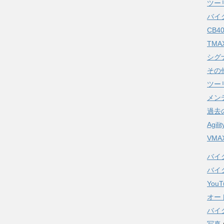
ツー
バイ
CB4
TMA
シグ
その
ツー
メン
過去
Agili
VMA
バイ
バイ
YouT
オー
バイク