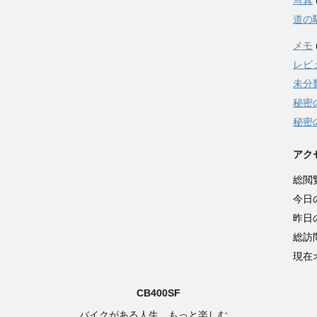
写真
道の
メモ
レビ
未分
秘密
秘密
アク
総閲
今日
昨日
総訪
現在
CB400SF
バイクがある人生、もっと楽しむ。