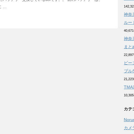
に …
142,
神奈
ルー
40,6
神奈
まと
22,8
ビー
ブルな
21,2
TM
10,3
カテ
Noru
カメ