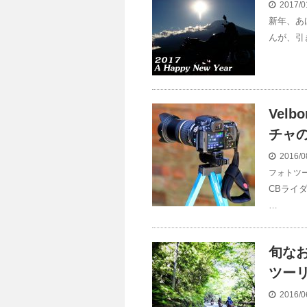
2017/0
新年、あ
んが、引
Vel
チャ
2016/0
フォトツ
CBライダ
…
旬な
ツー
2016/0