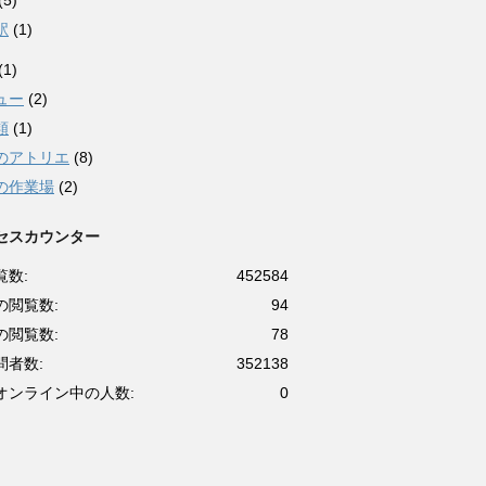
(5)
駅
(1)
(1)
ュー
(2)
類
(1)
のアトリエ
(8)
の作業場
(2)
セスカウンター
覧数:
452584
の閲覧数:
94
の閲覧数:
78
問者数:
352138
オンライン中の人数:
0