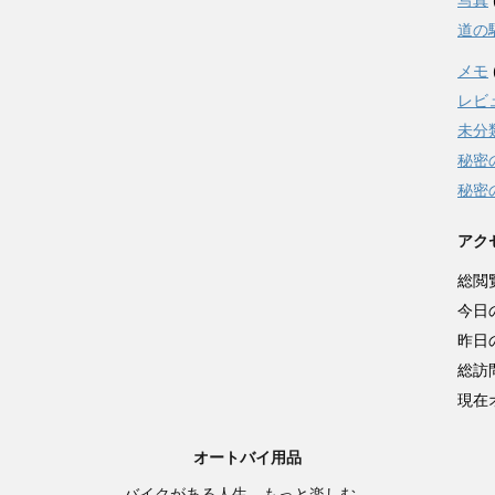
写真
道の
メモ
レビ
未分
秘密
秘密
アク
総閲
今日
昨日
総訪
現在
オートバイ用品
バイクがある人生、もっと楽しむ。