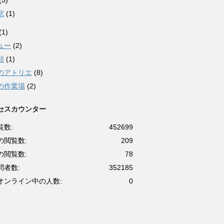
(5)
駅
(1)
(1)
ュー
(2)
類
(1)
のアトリエ
(8)
の作業場
(2)
セスカウンター
覧数:
452699
の閲覧数:
209
の閲覧数:
78
問者数:
352185
オンライン中の人数:
0