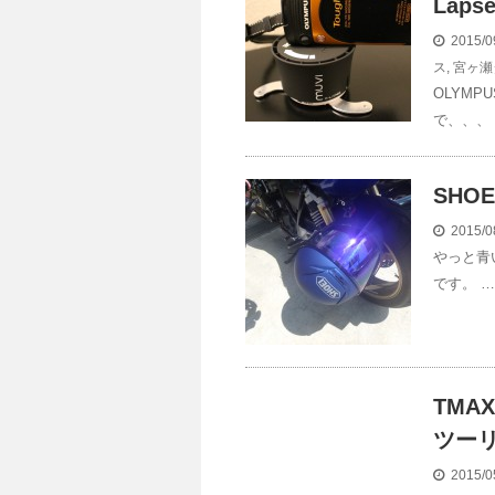
Lap
2015/0
ス
,
宮ヶ瀬
OLYMP
で、、、 
SHO
2015/0
やっと青い
です。 …
TMA
ツー
2015/0