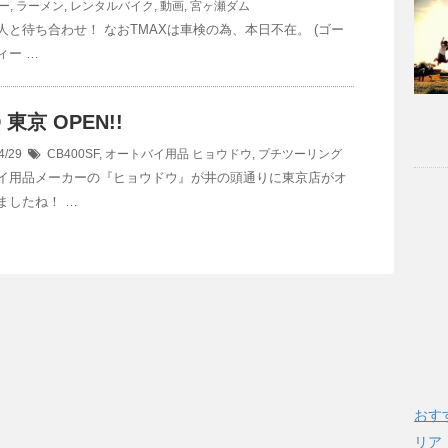
ー
,
ラーメン
,
レンタルバイク
,
動画
,
宮ヶ瀬ダム
人と待ち合わせ！ なおTMAXは車検の為、本日不在。 (ゴー
ィー …
 東京 OPEN!!
4/29
CB400SF
,
オートバイ用品
ヒョウドウ
,
プチツーリング
イ用品メーカーの『ヒョウドウ』が井の頭通りに東京店がオ
ましたね！ …
おす
リア