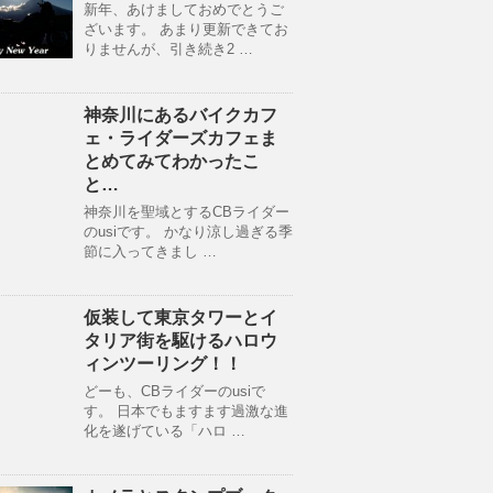
新年、あけましておめでとうご
ざいます。 あまり更新できてお
りませんが、引き続き2 …
神奈川にあるバイクカフ
ェ・ライダーズカフェま
とめてみてわかったこ
と…
神奈川を聖域とするCBライダー
のusiです。 かなり涼し過ぎる季
節に入ってきまし …
仮装して東京タワーとイ
タリア街を駆けるハロウ
ィンツーリング！！
どーも、CBライダーのusiで
す。 日本でもますます過激な進
化を遂げている「ハロ …