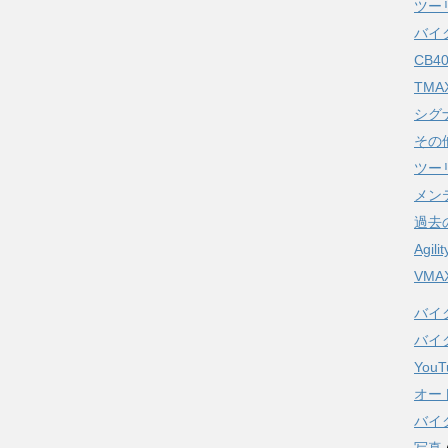
ツー
バイ
CB4
TMA
シグ
その
ツー
メン
過去
Agili
VMA
バイ
バイ
YouT
オー
バイク