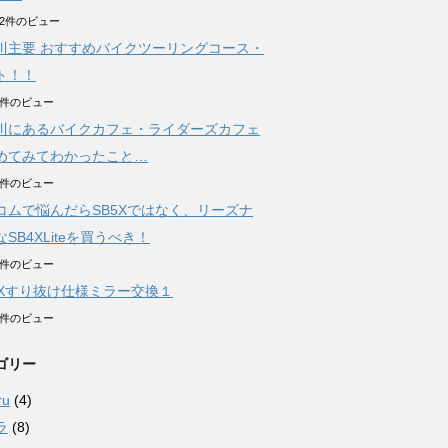
322件のビュー
川主要 おすすめバイクツーリングコース・
ト！！
71件のビュー
川にあるバイクカフェ・ライダーズカフェ
めてみてわかったこと…
01件のビュー
コムで悩んだらSB5Xではなく、リーズナ
SB4XLiteを買うべき！
23件のビュー
AXすり抜け仕様ミラー交換１
06件のビュー
ゴリー
ru
(4)
ラ
(8)