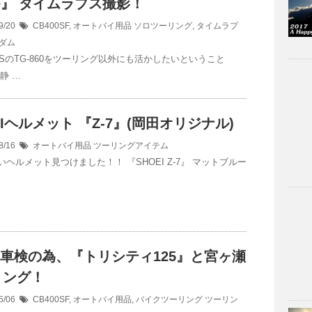
se』 タイムラプス撮影！
9/20
CB400SF
,
オートバイ用品
ソロツーリング
,
タイムラプ
ダム
USのTG-860をツーリング以外にも活かしたいということ
静 …
EIヘルメット 『Z-7』(岡田オリジナル)
8/16
オートバイ用品
ツーリングアイテム
ヘルメット見つけました！！ 『SHOEI Z-7』 マットブルー
X車検の為、『トリシティ125』と宮ヶ瀬
リング！
5/06
CB400SF
,
オートバイ用品
,
バイクツーリング
ツーリン