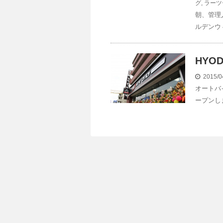
グ
,
ラーツ
朝、管理
ルデンウ
HYOD
2015/0
オートバ
ープンし