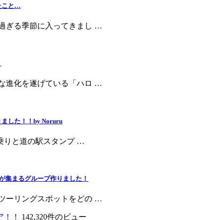
たこと…
し過ぎる季節に入ってきまし …
！
激な進化を遂げている「ハロ …
！！by Noruru
ク乗りと道の駅スタンプ …
ットが集まるグループ作りました！
のツーリングスポットをどの …
ア！！
142,320件のビュー