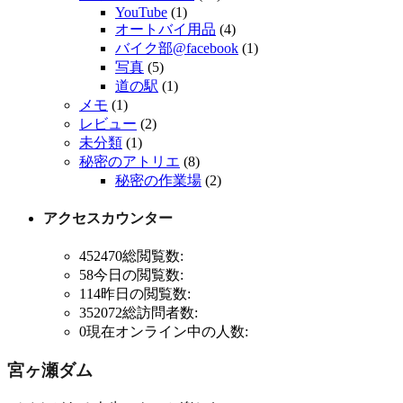
YouTube
(1)
オートバイ用品
(4)
バイク部@facebook
(1)
写真
(5)
道の駅
(1)
メモ
(1)
レビュー
(2)
未分類
(1)
秘密のアトリエ
(8)
秘密の作業場
(2)
アクセスカウンター
452470
総閲覧数:
58
今日の閲覧数:
114
昨日の閲覧数:
352072
総訪問者数:
0
現在オンライン中の人数:
宮ヶ瀬ダム