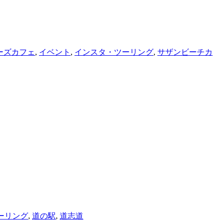
ーズカフェ
,
イベント
,
インスタ・ツーリング
,
サザンビーチカ
ーリング
,
道の駅
,
道志道