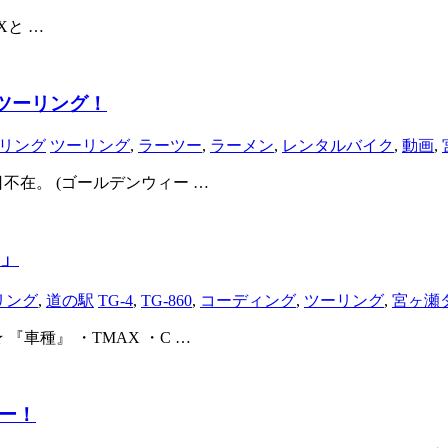
AXと …
瀬ツーリング！
リング
ツーリング
,
ラーツー
,
ラーメン
,
レンタルバイク
,
動画
,
不在。 (ゴールデンウィー …
し」
リング
,
道の駅
TG-4
,
TG-860
,
コーディング
,
ツーリング
,
宮ヶ瀬
車種』 ・TMAX ・C …
ュー！