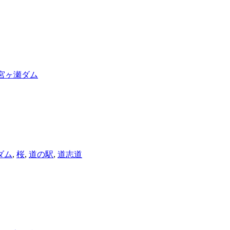
宮ヶ瀬ダム
ダム
,
桜
,
道の駅
,
道志道