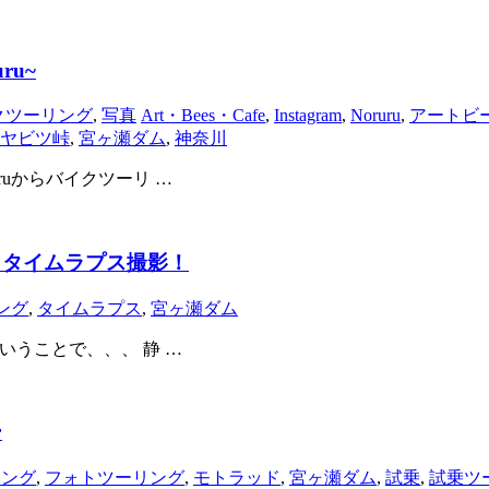
u~
クツーリング
,
写真
Art・Bees・Cafe
,
Instagram
,
Noruru
,
アートビ
ヤビツ峠
,
宮ヶ瀬ダム
,
神奈川
ruからバイクツーリ …
se』 タイムラプス撮影！
ング
,
タイムラプス
,
宮ヶ瀬ダム
ということで、、、 静 …
ー
リング
,
フォトツーリング
,
モトラッド
,
宮ヶ瀬ダム
,
試乗
,
試乗ツ