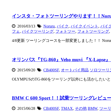
インスタ・フォトツーリングやります！！Norur
2016/03/13
Noruru
,
バイク
,
バイクイベント
,
バイ
フェ
,
バイクツーリング
,
フォトツー
,
フォトツーリング
,
4/8更新 ツーリングコースを一部変更しました！！ Noru
オリンパス『TG-860』Veho muvi 『X-Lap
2015/09/20
CB400SF
,
オートバイ用品
ソロツーリ
OLYMPUSのTG-860をツーリング以外にも活かしたい
BMW C 600 Sport！！試乗ツーリングレビュ
2015/06/28
CB400SF
,
TMAX
,
その他
BMW
,
ツー