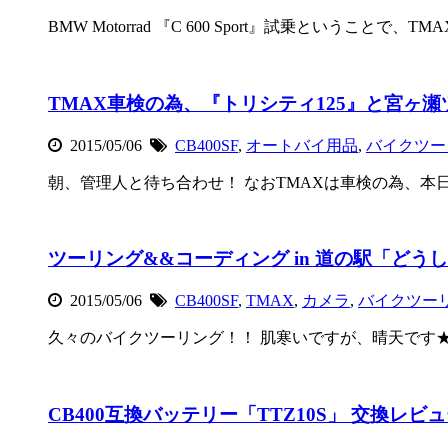
BMW Motorrad 『C 600 Sport』試乗ということで、TM
TMAX車検の為、『トリシティ125』と宮ヶ
2015/05/06
CB400SF
,
オートバイ用品
,
バイクツー
朝、管理人と待ち合わせ！ なおTMAXは車検の為、本日
ツーリング&&コーディング in 道の駅「どう
2015/05/06
CB400SF
,
TMAX
,
カメラ
,
バイクツー
久々のバイクツーリング！！ 肌寒いですが、晴天です★ 『
CB400互換バッテリー「TTZ10S」 交換レビ