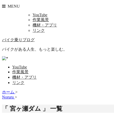
MENU
YouTube
作業風景
機材・アプリ
リンク
バイク乗りブログ
バイクがある人生、もっと楽しむ。
YouTube
作業風景
機材・アプリ
リンク
ホーム
>
Noruru
>
「 宮ヶ瀬ダム 」 一覧