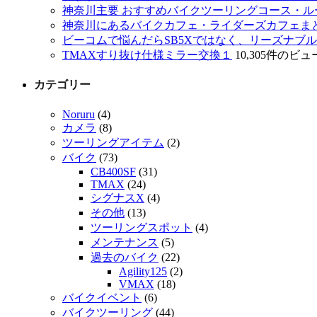
神奈川主要 おすすめバイクツーリングコース・ル
神奈川にあるバイクカフェ・ライダーズカフェま
ビーコムで悩んだらSB5Xではなく、リーズナブルなS
TMAXすり抜け仕様ミラー交換１
10,305件のビュ
カテゴリー
Noruru
(4)
カメラ
(8)
ツーリングアイテム
(2)
バイク
(73)
CB400SF
(31)
TMAX
(24)
シグナスX
(4)
その他
(13)
ツーリングスポット
(4)
メンテナンス
(5)
過去のバイク
(22)
Agility125
(2)
VMAX
(18)
バイクイベント
(6)
バイクツーリング
(44)